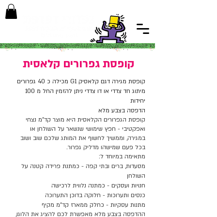
קופסת גפרורים קלאסית
קופסת מגירה דגם קלאסיק G1
מכילה כ 40 גפרורים
מיתוג חד צדדי או דו צדדי
ניתן להזמין החל מ 100
יחידות
הדפסה בצבע מלא
קופסת הגפרורים הקלאסית היא מוצר קד"מ נצחי
ואפקטיבי - חפץ שימושי שנשאר על השולחן או
במגירה, וממשיך לחשוף את המותג שלכם שוב ושוב
בכל פעם שמישהו מדליק גפרור.
מתאימה במיוחד ל:
מסעדות, ברים ובתי קפה - כמתנת פרידה קטנה על
השולחן
חנויות ועסקים - כמתנה נלווית לרכישה
כנסים ותערוכות - חלוקה בדוכן התערוכה
מתנות עסקיות - כחלק ממארז קד"מ מקיף
ההדפסה בצבע מלא מאפשרת לכם להציג את הלוגו,