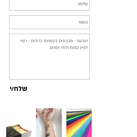
שלח/י