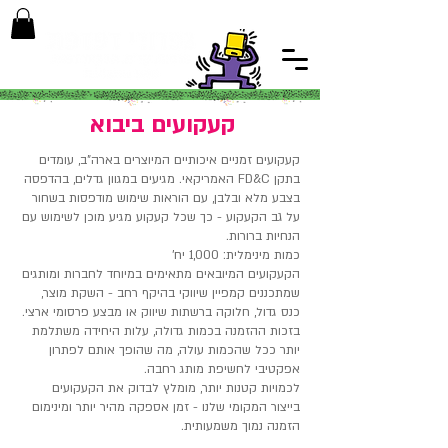
קעקועים ביבוא
קעקועים זמניים איכותיים המיוצרים בארה"ב, עומדים
בתקן FD&C האמריקאי. מגיעים במגוון גדלים, בהדפסה
בצבע מלא ובלבן, עם הוראות שימוש מודפסות בשחור
על גב הקעקוע - כך שכל קעקוע מגיע מוכן לשימוש עם
הנחיות ברורות.
כמות מינימלית: 1,000 יח'
הקעקועים המיובאים מתאימים במיוחד לחברות ומותגים
שמתכננים קמפיין שיווקי בהיקף רחב - השקת מוצר,
כנס גדול, חלוקה ברשתות שיווק או מבצע פרסומי ארצי.
בזכות ההזמנה בכמות גדולה, עלות היחידה משתלמת
יותר ככל שהכמות עולה, מה שהופך אותם לפתרון
אפקטיבי לחשיפת מותג רחבה.
לכמויות קטנות יותר, מומלץ לבדוק את הקעקועים
בייצור המקומי שלנו - זמן אספקה מהיר יותר ומינימום
הזמנה נמוך משמעותית.